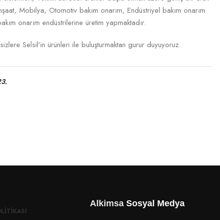
İnşaat, Mobilya, Otomotiv bakım onarım, Endüstriyel bakım onarım
akım onarım endüstrilerine üretim yapmaktadır.
izlere Selsil’in ürünleri ile buluşturmaktan gurur duyuyoruz.
3.
Alkimsa
Sosyal Medya
LITIKASI