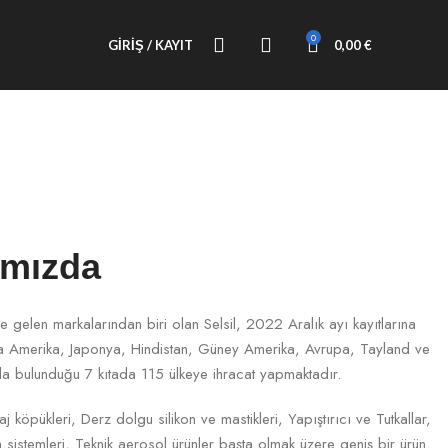
0
GIRIŞ / KAYIT
0,00
€
ımızda
 gelen markalarından biri olan Selsil, 2022 Aralık ayı kayıtlarına
a Amerika, Japonya, Hindistan, Güney Amerika, Avrupa, Tayland ve
da bulunduğu 7 kıtada 115 ülkeye ihracat yapmaktadır.
j köpükleri, Derz dolgu silikon ve mastikleri, Yapıştırıcı ve Tutkallar,
ım sistemleri, Teknik aerosol ürünler başta olmak üzere geniş bir ürün