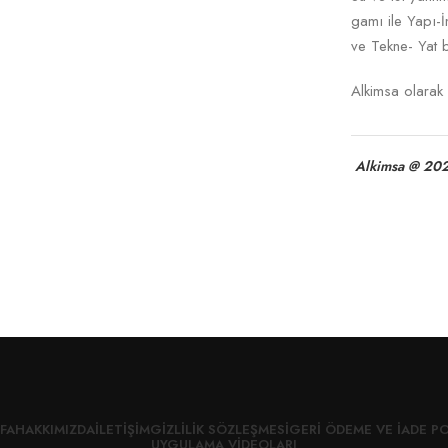
gamı ile Yapı-
ve Tekne- Yat b
Alkimsa olarak s
Alkimsa @ 202
FA
HAKKIMIZDA
İLETIŞIM
GIZLILIK SÖZLEŞMESI
GERI ÖDEME VE İADE PO
UYGULAMA VIDEOLARI