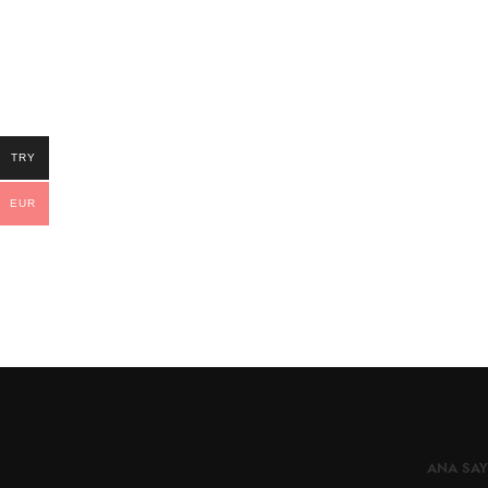
TRY
EUR
ANA SAY