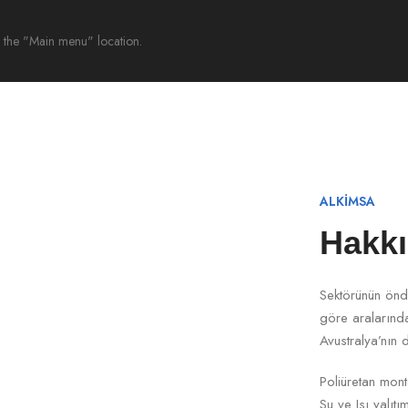
 the "Main menu" location.
ALKİMSA
Hakk
Sektörünün önde
göre aralarınd
Avustralya’nın 
Poliüretan monta
Su ve Isı yalıt