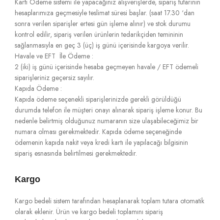
Kartı Ödeme sistemi ile yapacağınız alışverişlerde, sipariş tutarının
hesaplarımıza geçmesiyle teslimat süresi başlar. (saat 17.30 ‘dan
sonra verilen siparişler ertesi gün işleme alınır) ve stok durumu
kontrol edilir, sipariş verilen ürünlerin tedarikçiden temininin
sağlanmasıyla en geç 3 (üç) iş günü içerisinde kargoya verilir.
Havale ve EFT İle Ödeme :
2 (iki) iş günü içerisinde hesaba geçmeyen havale / EFT ödemeli
siparişleriniz geçersiz sayılır.
Kapıda Ödeme :
Kapıda ödeme seçenekli siparişlerinizde gerekli görüldüğü
durumda telefon ile müşteri onayı alınarak sipariş işleme konur. Bu
nedenle belirtmiş olduğunuz numaranın size ulaşabileceğimiz bir
numara olması gerekmektedir. Kapıda ödeme seçeneğinde
ödemenin kapıda nakit veya kredi kartı ile yapılacağı bilgisinin
sipariş esnasında belirtilmesi gerekmektedir.
Kargo
Kargo bedeli sistem tarafından hesaplanarak toplam tutara otomatik
olarak eklenir. Ürün ve kargo bedeli toplamını sipariş