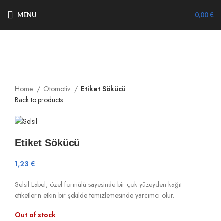
MENU
0,00
€
Sold out
Büyütmek için tıklayın
Home
Otomotiv
Etiket Sökücü
Back to products
Etiket Sökücü
1,23
€
Selsil Label, özel formülü sayesinde bir çok yüzeyden kağıt
etiketlerin etkin bir şekilde temizlemesinde yardımcı olur.
Out of stock